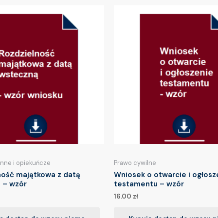
inne i opiekuńcze
Prawo cywilne
ność majątkowa z datą
Wniosek o otwarcie i ogłosz
 – wzór
testamentu – wzór
16.00
zł