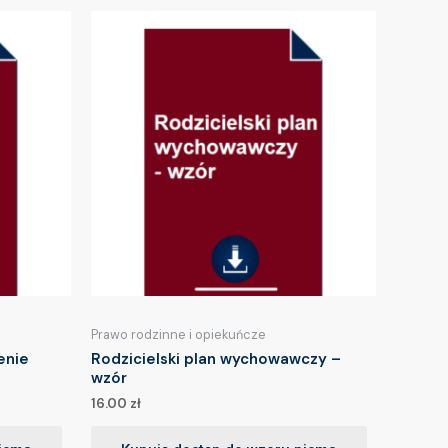
Prawo rodzinne i opiekuńcze
enie
Rodzicielski plan wychowawczy –
wzór
16.00
zł