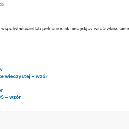
a.
y współwłaściciel lub pełnomocnik niebędący współwłaściciel
w
e wieczystej – wzór
ór
OS – wzór