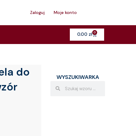
h
Zaloguj
Moje konto
0
Cart
0.00
zł
ela do
WYSZUKIWARKA
wzór
Search
Search