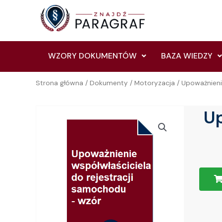
Skip
to
content
WZORY DOKUMENTÓW
BAZA WIEDZY
Strona główna
/
Dokumenty
/
Motoryzacja
/ Upoważnieni
Up