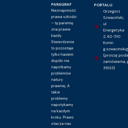
16.00
zł
PARAGRAF
PORTALU:
Nieznajomość
Grzegorz
Kupuję dostęp do wzoru pisma
prawa szkodzi
Szwaciński,
– tę paremię
ul.
zna prawie
Energetyka
każdy.
2, 62-510
Stwierdzenie
Konin
to pozostaje
g.szwacinsk
tylko hasłem
(proszę pod
dopóki nie
zamówienia, 
napotkamy
39123)
problemów
natury
prawnej. A
takie
problemy
napotykamy
na każdym
kroku. Prawo
otacza nas