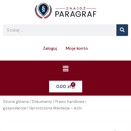
Skip
to
content
Se
Search
Zaloguj
Moje konto
Menu
0
Cart
0.00
zł
Strona główna
/
Dokumenty
/
Prawo handlowe i
gospodarcze
/ Uproszczona likwidacja – wzór