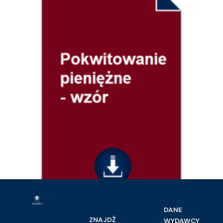
Dokumenty
DANE
Pokwitowanie pieniężne – wzór
ZNAJDŹ
WYDAWCY