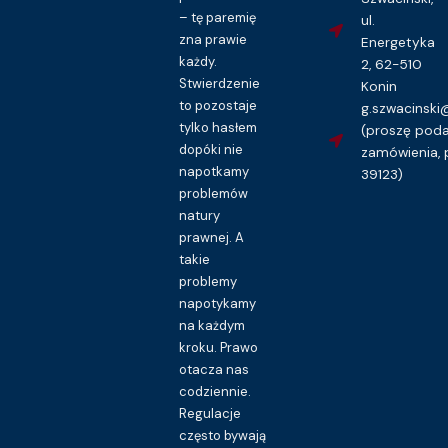
– tę paremię
ul.
zna prawie
Energetyka
każdy.
2, 62-510
Stwierdzenie
Konin
to pozostaje
g.szwacinsk
tylko hasłem
(proszę pod
dopóki nie
zamówienia, 
napotkamy
39123)
problemów
natury
prawnej. A
takie
problemy
napotykamy
na każdym
kroku. Prawo
otacza nas
codziennie.
Regulacje
często bywają