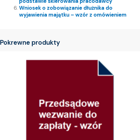
podstawie skierowania pracodawcy
Wniosek o zobowiązanie dłużnika do
wyjawienia majątku – wzór z omówieniem
Pokrewne produkty