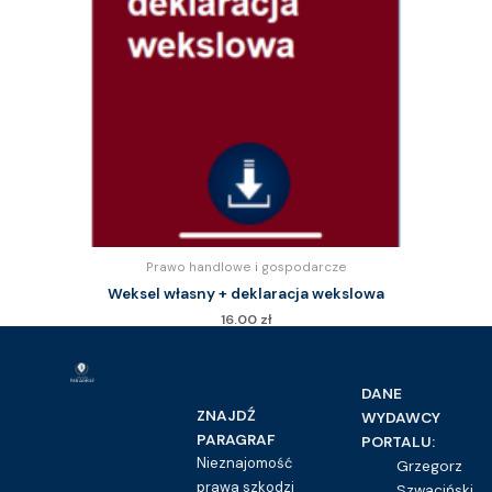
Prawo handlowe i gospodarcze
Weksel własny + deklaracja wekslowa
16.00
zł
Kupuję dostęp do wzoru pisma
DANE
ZNAJDŹ
WYDAWCY
PARAGRAF
PORTALU:
Nieznajomość
Grzegorz
prawa szkodzi
Szwaciński,