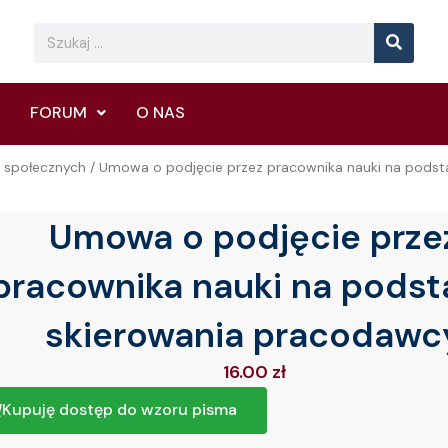
Searc
Search
FORUM
O NAS
ń społecznych
/ Umowa o podjęcie przez pracownika nauki na podst
Umowa o podjęcie prze
pracownika nauki na podst
skierowania pracodawc
16.00
zł
Kupuję dostęp do wzoru pisma