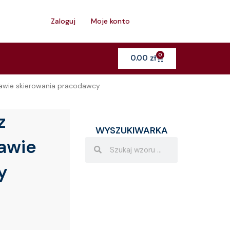
h
Zaloguj
Moje konto
0
Cart
0.00
zł
awie skierowania pracodawcy
z
WYSZUKIWARKA
awie
Search
Search
y