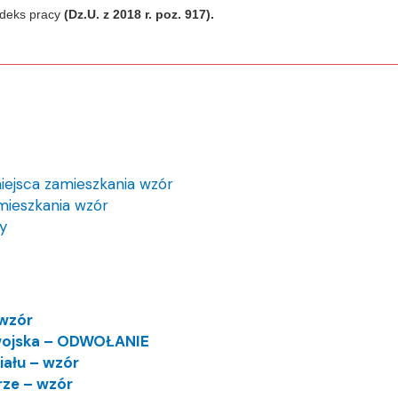
odeks pracy
(Dz.U. z 2018 r. poz. 917).
miejsca zamieszkania wzór
amieszkania wzór
y
 wzór
 wojska – ODWOŁANIE
iału – wzór
ze – wzór