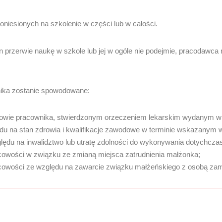
iesionych na szkolenie w części lub w całości.
 przerwie naukę w szkole lub jej w ogóle nie podejmie, pracodawc
nika zostanie spowodowane:
ie pracownika, stwierdzonym orzeczeniem lekarskim wydanym w try
lędu na stan zdrowia i kwalifikacje zawodowe w terminie wskazanym 
lędu na inwalidztwo lub utratę zdolności do wykonywania dotychcza
cowości w związku ze zmianą miejsca zatrudnienia małżonka;
cowości ze względu na zawarcie związku małżeńskiego z osobą zami