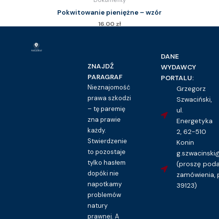
Dokumenty
Pokwitowanie pieniężne – wzór
16.00
zł
Kupuję dostęp do wzoru pisma
DANE
ZNAJDŹ
WYDAWCY
PARAGRAF
PORTALU:
Nieznajomość
Grzegorz
prawa szkodzi
Szwaciński,
– tę paremię
ul.
zna prawie
Energetyka
każdy.
2, 62-510
Stwierdzenie
Konin
to pozostaje
g.szwacinsk
tylko hasłem
(proszę pod
dopóki nie
zamówienia, 
napotkamy
39123)
problemów
natury
prawnej. A