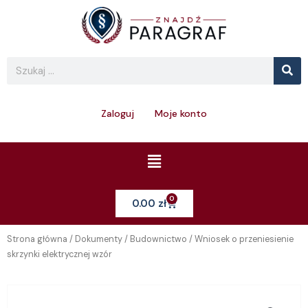
Skip
to
content
Se
Search
Zaloguj
Moje konto
Menu
0
Cart
0.00
zł
Strona główna
/
Dokumenty
/
Budownictwo
/ Wniosek o przeniesienie
skrzynki elektrycznej wzór