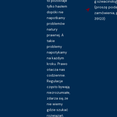
to pozostaje
g.szwacinsk
tylko hasłem
(proszę pod
dopóki nie
zamówienia, 
napotkamy
39123)
problemów
natury
prawnej. A
takie
problemy
napotykamy
na każdym
kroku. Prawo
otacza nas
codziennie.
Regulacje
często bywają
niezrozumiałe,
zdarza się, że
nie wiemy
gdzie szukać
rozwiązań.