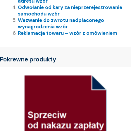
adresu wzór
Odwołanie od kary za nieprzerejestrowanie
samochodu wzór
Wezwanie do zwrotu nadpłaconego
wynagrodzenia wzór
Reklamacja towaru – wzór z omówieniem
Pokrewne produkty