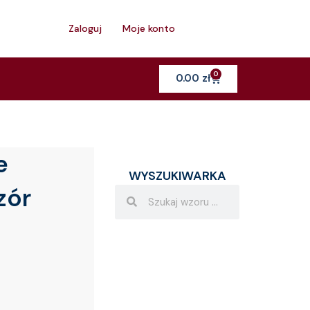
h
Zaloguj
Moje konto
0
Cart
0.00
zł
e
WYSZUKIWARKA
zór
Search
Search