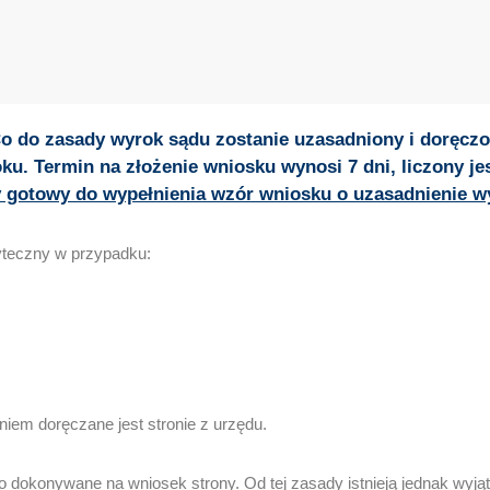
o do zasady wyrok sądu zostanie uzasadniony i doręczon
ku. Termin na złożenie wniosku wynosi 7 dni, liczony je
 gotowy do wypełnienia wzór wniosku o uzasadnienie w
yteczny w przypadku:
em doręczane jest stronie z urzędu.
 dokonywane na wniosek strony. Od tej zasady istnieją jednak wyjątk