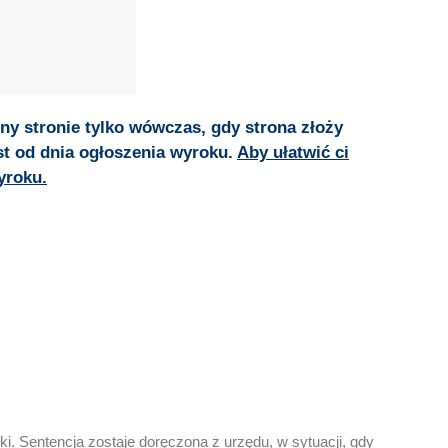
y stronie tylko wówczas, gdy strona złoży
st od dnia ogłoszenia wyroku.
Aby ułatwić ci
yroku.
i. Sentencja zostaje doręczona z urzędu, w sytuacji, gdy