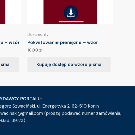
Dokumenty
u – wzór
Pokwitowanie pieniężne – wzór
16.00
zł
pisma
Kupuję dostęp do wzoru pisma
YDAWCY PORTALU:
egorz Szwaciński, ul. Energetyka 2, 62-510 Konin
zwacinski@gmail.com (proszę podawać numer zamówienia,
ykład: 39123)