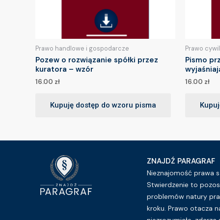
Prawo handlowe i gospodarcze
Prawo cywi
Pozew o rozwiązanie spółki przez
Pismo pr
kuratora – wzór
wyjaśnia
16.00
zł
16.00
zł
Kupuję dostęp do wzoru pisma
Kupuj
ZNAJDŹ PARAGRAF
Nieznajomość prawa sz
Stwierdzenie to pozos
problemów natury pra
kroku. Prawo otacza n