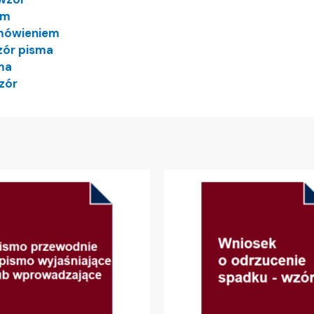
em
mówieniem
zór pisma
ma
zór