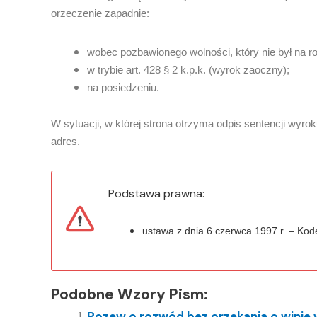
orzeczenie zapadnie:
wobec pozbawionego wolności, który nie był na ro
w trybie art. 428 § 2 k.p.k. (wyrok zaoczny);
na posiedzeniu.
W sytuacji, w której strona otrzyma odpis sentencji wyro
adres.
Podstawa prawna:
ustawa z dnia 6 czerwca 1997 r. – Kod
Podobne Wzory Pism:
Pozew o rozwód bez orzekania o winie