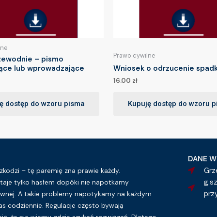
lne
Prawo cywilne
zewodnie – pismo
jące lub wprowadzające
Wniosek o odrzucenie spadk
16.00
zł
ę dostęp do wzoru pisma
Kupuję dostęp do wzoru 
DANE W
Grz
kodzi – tę paremię zna prawie każdy.
g.s
taje tylko hasłem dopóki nie napotkamy
prz
wnej. A takie problemy napotykamy na każdym
as codziennie. Regulacje często bywają