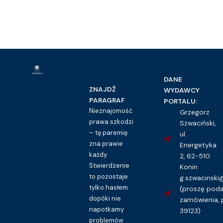
DANE
ZNAJDŹ
WYDAWCY
PARAGRAF
PORTALU:
Nieznajomość
Grzegorz
prawa szkodzi
Szwaciński,
– tę paremię
ul.
zna prawie
Energetyka
każdy.
2, 62-510
Stwierdzenie
Konin
to pozostaje
g.szwacinsk
tylko hasłem
(proszę pod
dopóki nie
zamówienia, 
napotkamy
39123)
problemów