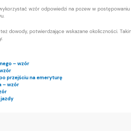
wykorzystać wzór odpowiedzi na pozew w postępowaniu 
u.
też dowody, potwierdzające wskazane okoliczności. Ta
y.
wnego – wzór
 wzór
po przejściu na emeryturę
a – wzór
zór
 jazdy