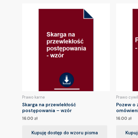
Prawo karne
Prawo cywi
Skarga na przewlekłość
Pozew o z
postępowania – wzór
omówien
16.00
zł
16.00
zł
Kupuję dostęp do wzoru pisma
Kupuj