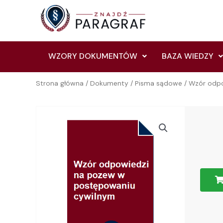
Skip
to
content
WZORY DOKUMENTÓW
BAZA WIEDZY
Strona główna
/
Dokumenty
/
Pisma sądowe
/ Wzór odp