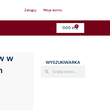
h
Zaloguj
Moje konto
0
Cart
0.00
zł
w w
WYSZUKIWARKA
m
Search
Search