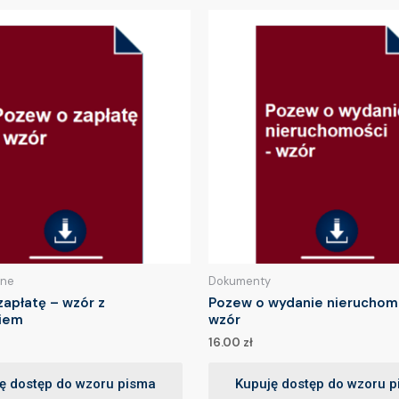
lne
Dokumenty
apłatę – wzór z
Pozew o wydanie nieruchom
iem
wzór
16.00
zł
ę dostęp do wzoru pisma
Kupuję dostęp do wzoru 