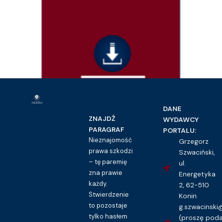
Prawo pracy i ubezpieczeń społecznych
Wyjazd służbowy – wzór polecenia
DANE
16.00
zł
ZNAJDŹ
WYDAWCY
PARAGRAF
PORTALU:
Kupuję dostęp do wzoru pisma
Nieznajomość
Grzegorz
prawa szkodzi
Szwaciński,
– tę paremię
ul.
zna prawie
Energetyka
każdy.
2, 62-510
Stwierdzenie
Konin
to pozostaje
g.szwacinsk
tylko hasłem
(proszę pod