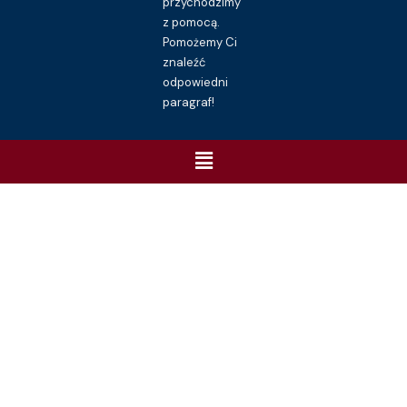
przychodzimy
z pomocą.
Pomożemy Ci
znaleźć
odpowiedni
paragraf!
Menu