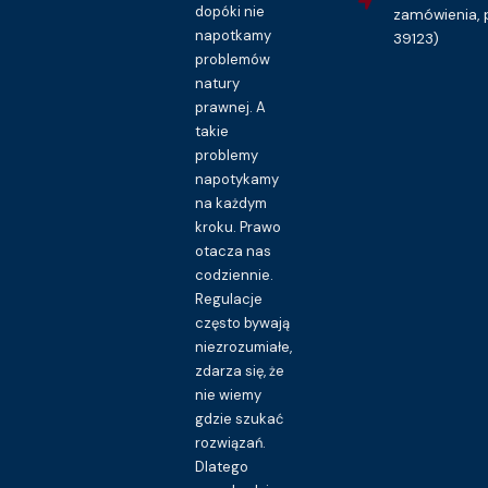
dopóki nie
zamówienia, 
napotkamy
39123)
problemów
natury
prawnej. A
takie
problemy
napotykamy
na każdym
kroku. Prawo
otacza nas
codziennie.
Regulacje
często bywają
niezrozumiałe,
zdarza się, że
nie wiemy
gdzie szukać
rozwiązań.
Dlatego