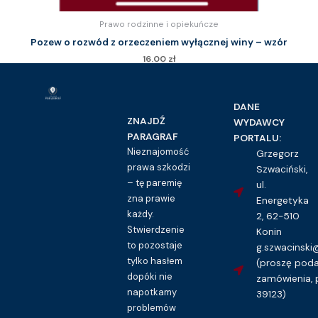
Prawo rodzinne i opiekuńcze
Pozew o rozwód z orzeczeniem wyłącznej winy – wzór
16.00
zł
Kupuję dostęp do wzoru pisma
DANE
ZNAJDŹ
WYDAWCY
PARAGRAF
PORTALU:
Nieznajomość
Grzegorz
prawa szkodzi
Szwaciński,
– tę paremię
ul.
zna prawie
Energetyka
każdy.
2, 62-510
Stwierdzenie
Konin
to pozostaje
g.szwacinsk
tylko hasłem
(proszę pod
dopóki nie
zamówienia, 
napotkamy
39123)
problemów