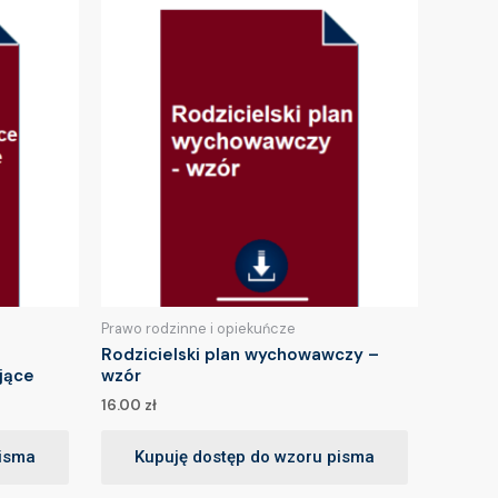
Prawo rodzinne i opiekuńcze
Rodzicielski plan wychowawczy –
jące
wzór
16.00
zł
pisma
Kupuję dostęp do wzoru pisma