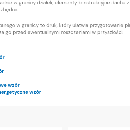
ładnie w granicy działek, elementy konstrukcyjne dachu 
iezbędna.
zanego w granicy to druk, który ułatwia przygotowanie 
za go przed ewentualnymi roszczeniami w przyszłości.
ór
r
ór
owe wzór
energetyczne wzór