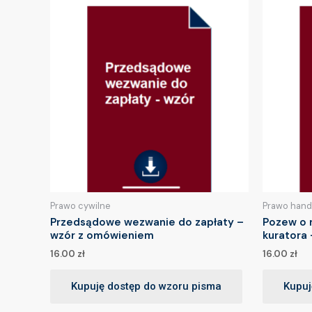
Prawo cywilne
Prawo hand
Przedsądowe wezwanie do zapłaty –
Pozew o r
wzór z omówieniem
kuratora 
16.00
zł
16.00
zł
Kupuję dostęp do wzoru pisma
Kupuj