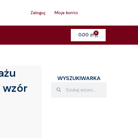
h
Zaloguj
Moje konto
0
Cart
0.00
zł
ażu
WYSZUKIWARKA
i wzór
Search
Search