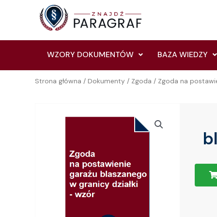
Skip
to
content
WZORY DOKUMENTÓW
BAZA WIEDZY
Strona główna
/
Dokumenty
/
Zgoda
/ Zgoda na postawie
b