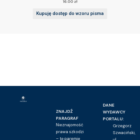
16.00
zł
Kupuję dostęp do wzoru pisma
DANE
ZNAJDŹ
WYDAWCY
PARAGRAF
PORTALU:
Nieznajomość
Grzegorz
prawa szkodzi
Szwaciński,
– tę paremię
ul.