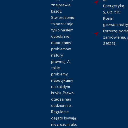
zna prawie
Energetyka
każdy.
2, 62-510
Stwierdzenie
Konin
to pozostaje
g.szwacinsk
tylko hasłem
(proszę pod
dopóki nie
zamówienia, 
napotkamy
39123)
problemów
natury
prawnej. A
takie
problemy
napotykamy
na każdym
kroku. Prawo
otacza nas
codziennie.
Regulacje
często bywają
niezrozumiałe,