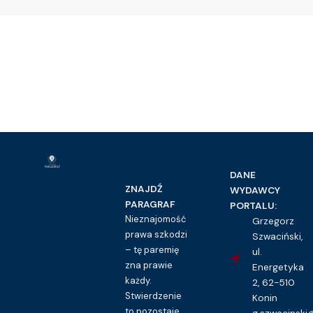
DANE
ZNAJDŹ
WYDAWCY
PARAGRAF
PORTALU:
Nieznajomość
Grzegorz
prawa szkodzi
Szwaciński,
– tę paremię
ul.
zna prawie
Energetyka
każdy.
2, 62-510
Stwierdzenie
Konin
to pozostaje
g.szwacinsk