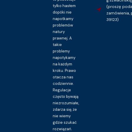
tylko hasłem
(proszę pod
dopóki nie
zamówienia, 
napotkamy
39123)
problemów
natury
prawnej. A
takie
problemy
napotykamy
na każdym
kroku. Prawo
otacza nas
codziennie.
Regulacje
często bywają
niezrozumiałe,
zdarza się, że
nie wiemy
gdzie szukać
rozwiązań.