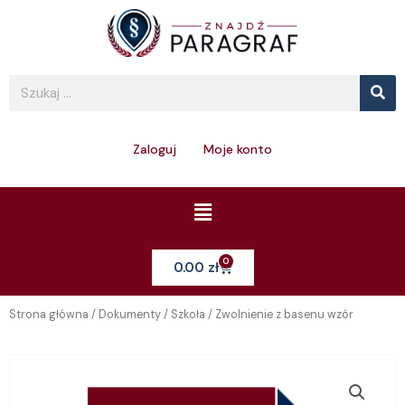
Skip
to
content
Se
Search
Zaloguj
Moje konto
Menu
0
Cart
0.00
zł
Strona główna
/
Dokumenty
/
Szkoła
/ Zwolnienie z basenu wzór