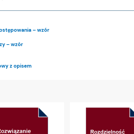
ostępowania – wzór
dzy – wzór
owy z opisem