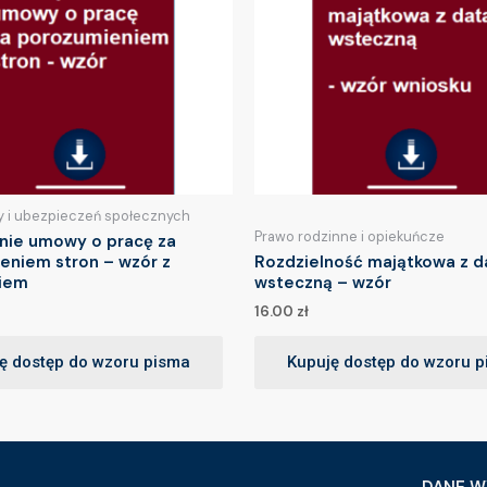
y i ubezpieczeń społecznych
Prawo rodzinne i opiekuńcze
nie umowy o pracę za
eniem stron – wzór z
Rozdzielność majątkowa z d
iem
wsteczną – wzór
16.00
zł
ę dostęp do wzoru pisma
Kupuję dostęp do wzoru 