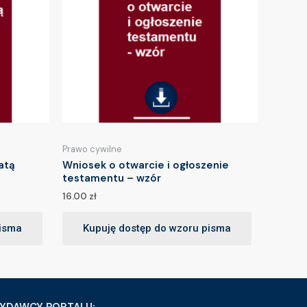
Prawo cywilne
atą
Wniosek o otwarcie i ogłoszenie
testamentu – wzór
16.00
zł
pisma
Kupuję dostęp do wzoru pisma