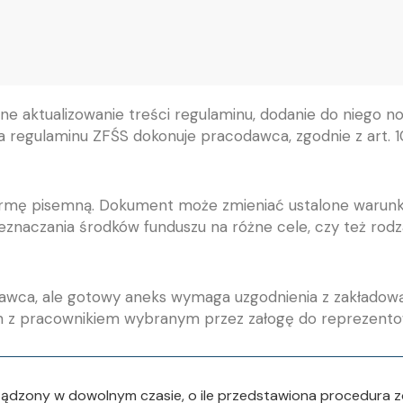
ne aktualizowanie treści regulaminu, dodanie do niego 
ia regulaminu ZFŚS dokonuje pracodawca, zgodnie z art.
mę pisemną. Dokument może zmieniać ustalone warunki w 
znaczania środków funduszu na różne cele, czy też rodza
ca, ale gotowy aneks wymaga uzgodnienia z zakładową or
in z pracownikiem wybranym przez załogę do reprezentow
ądzony w dowolnym czasie, o ile przedstawiona procedura 