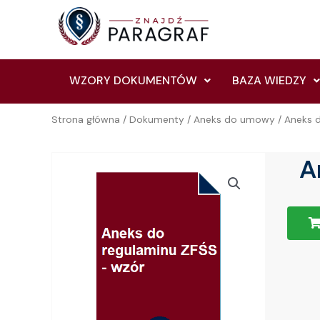
Skip
to
content
WZORY DOKUMENTÓW
BAZA WIEDZY
Strona główna
/
Dokumenty
/
Aneks do umowy
/ Aneks 
A