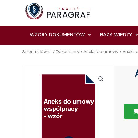
Skip
to
content
WZORY DOKUMENTÓW
BAZA WIEDZY
Strona główna
/
Dokumenty
/
Aneks do umowy
/ Aneks 