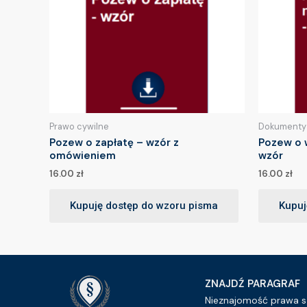
Prawo cywilne
Dokumenty
Pozew o zapłatę – wzór z
Pozew o 
omówieniem
wzór
16.00
zł
16.00
zł
Kupuję dostęp do wzoru pisma
Kupuj
ZNAJDŹ PARAGRAF
Nieznajomość prawa sz