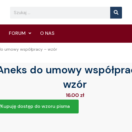
Searc
Search
FORUM
O NAS
do umowy współpracy – wzór
Aneks do umowy współpra
wzór
16.00
zł
Kupuję dostęp do wzoru pisma