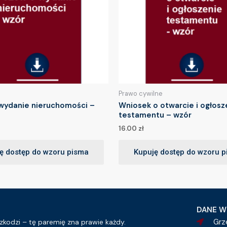
Prawo cywilne
wydanie nieruchomości –
Wniosek o otwarcie i ogłosz
testamentu – wzór
16.00
zł
ę dostęp do wzoru pisma
Kupuję dostęp do wzoru 
DANE W
Grz
kodzi – tę paremię zna prawie każdy.