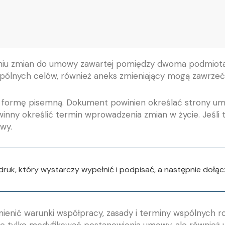
niu zmian do umowy zawartej pomiędzy dwoma podmiot
spólnych celów, również aneks zmieniający mogą zawrze
ormę pisemną. Dokument powinien określać strony umowy
inny określić termin wprowadzenia zmian w życie. Jeśli t
wy.
uk, który wystarczy wypełnić i podpisać, a następnie dołąc
nić warunki współpracy, zasady i terminy wspólnych ro
e tylko modyfikować postanowienia umowy, ale również 