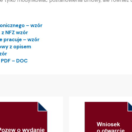
ronicznego – wzór
 z NFZ wzór
e pracuje – wzór
owy z opisem
zór
h PDF – DOC