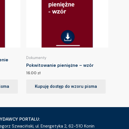
Dokumenty
enie
Pokwitowanie pieniężne – wzór
16.00
zł
pisma
Kupuję dostęp do wzoru pisma
YDAWCY PORTALU:
egorz Szwaciński, ul. Energetyka 2, 62-510 Konin