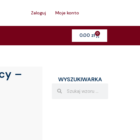
h
Zaloguj
Moje konto
0
Cart
0.00
zł
cy –
WYSZUKIWARKA
Search
Search