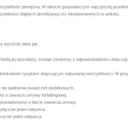
erzytelność pieniężna. W obrocie gospodarczym najczęściej przedm
rzytelności objętych akredytywą czy inkorporowanych w wekslu.
 wyróżnić takie jak:
hwilą jej sprzedaży, zostaje zwolniony z odpowiedzialności dotycząc
kimkolwiek ryzykiem dotyczącym nabywanej wierzytelności. W przypa
ny do spełnienia świadczeń dodatkowych.
ny o zawarciu umowy forfaitingowej.
t powiadomiony o fakcie zawarcia umowy.
yłącznie jeden nabywca.
ej niż jeden nabywca.