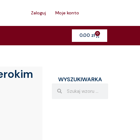
h
Zaloguj
Moje konto
0
Cart
0.00
zł
zerokim
WYSZUKIWARKA
Search
Search