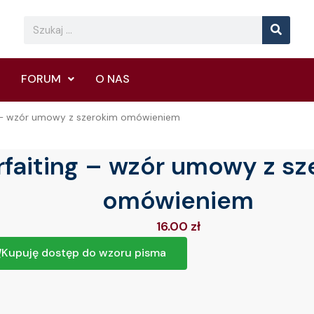
Searc
Search
FORUM
O NAS
g – wzór umowy z szerokim omówieniem
rfaiting – wzór umowy z s
omówieniem
16.00
zł
Kupuję dostęp do wzoru pisma