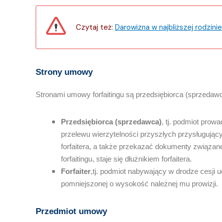
Czytaj też:
Darowizna w najbliższej rodzinie
Strony umowy
Stronami umowy forfaitingu są przedsiębiorca (sprzedawca)
Przedsiębiorca (sprzedawca)
, tj. podmiot pro
przelewu wierzytelności przyszłych przysługują
forfaitera, a także przekazać dokumenty związ
forfaitingu, staje się dłużnikiem forfaitera.
Forfaiter
,tj. podmiot nabywający w drodze cesji
pomniejszonej o wysokość należnej mu prowizji.
Przedmiot umowy