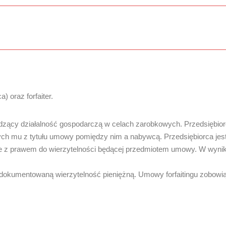
 oraz forfaiter.
wadzący działalność gospodarczą w celach zarobkowych. Przedsiębio
cych mu z tytułu umowy pomiędzy nim a nabywcą. Przedsiębiorca jes
ane z prawem do wierzytelności będącej przedmiotem umowy. W wyn
 udokumentowaną wierzytelność pieniężną. Umowy forfaitingu zobowią