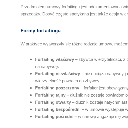
Przedmiotem umowy forfaitingu jest udokumentowana wi
sprzedaży. Dosyć często spotykana jest także cesja wie
Formy forfaitingu
W praktyce wytworzyły się różne rodzaje umowy, możemy
Forfaiting właściwy
– zbywca wierzytelności, z c
na nabywcę.
Forfaiting niewłaściwy
– nie obciąża nabywcy ja
wierzytelność powraca do zbywcy.
Forfaiting poszerzony
– forfaiter jest obowiąza
Forfaiting tajny
– dłużnik nie zostaje powiadomio
Forfaiting otwarty
– dłużnik zostaje natychmias
Forfaiting bezpośredni
– w umowie występuje w
Forfaiting pośredni
– w umowę angażuje się więc