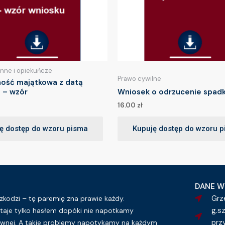
inne i opiekuńcze
Prawo cywilne
ność majątkowa z datą
 – wzór
Wniosek o odrzucenie spadk
16.00
zł
ę dostęp do wzoru pisma
Kupuję dostęp do wzoru 
DANE W
Grz
kodzi – tę paremię zna prawie każdy.
g.s
taje tylko hasłem dopóki nie napotkamy
prz
wnej. A takie problemy napotykamy na każdym