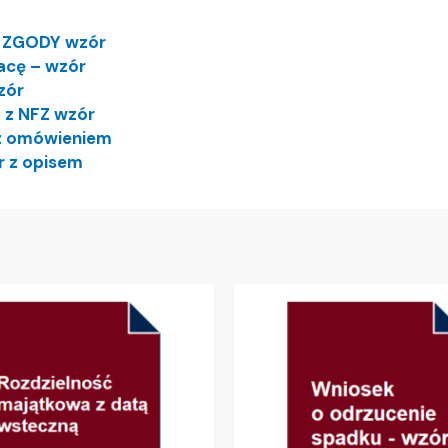
K ZGODY wzór
cę – wzór
zór
 z NFZ wzór
z omówieniem
r z opisem