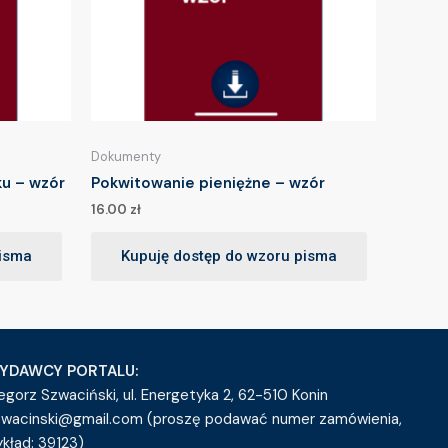
Dokumenty
u – wzór
Pokwitowanie pieniężne – wzór
16.00
zł
pisma
Kupuję dostęp do wzoru pisma
YDAWCY PORTALU:
egorz Szwaciński, ul. Energetyka 2, 62-510 Konin
zwacinski@gmail.com (proszę podawać numer zamówienia,
ykład: 39123)