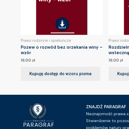
Prawo rodzinne i opiekuńcze
Prawo rodz
Pozew o rozwód bez orzekania winy –
Rozdziel
wzór
wsteczną
16.00
zł
16.00
zł
Kupuję dostęp do wzoru pisma
Kupuj
ZNAJDŹ PARAGRAF
Nieznajomość prawa sz
Stwierdzenie to pozos
problemów natury pra