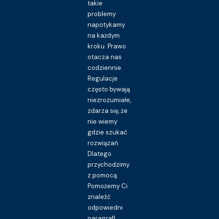
takie
problemy
napotykamy
na każdym
kroku. Prawo
otacza nas
codziennie.
Regulacje
często bywają
niezrozumiałe,
zdarza się, że
nie wiemy
gdzie szukać
rozwiązań.
Dlatego
przychodzimy
z pomocą.
Pomożemy Ci
znaleźć
odpowiedni
paragraf!