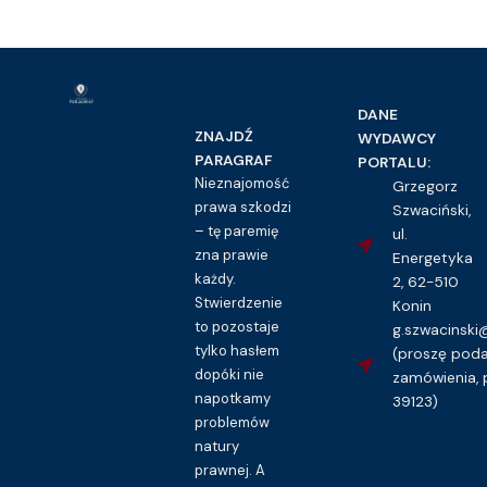
DANE
ZNAJDŹ
WYDAWCY
PARAGRAF
PORTALU:
Nieznajomość
Grzegorz
prawa szkodzi
Szwaciński,
– tę paremię
ul.
zna prawie
Energetyka
każdy.
2, 62-510
Stwierdzenie
Konin
to pozostaje
g.szwacinsk
tylko hasłem
(proszę pod
dopóki nie
zamówienia, 
napotkamy
39123)
problemów
natury
prawnej. A