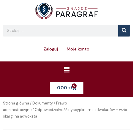
Skip
to
content
Se
Search
Zaloguj
Moje konto
Menu
0
Cart
0.00
zł
Strona główna
/
Dokumenty
/
Prawo
administracyjne
/ Odpowiedzialność dyscyplinarna adwokatów – wzór
skargi na adwokata