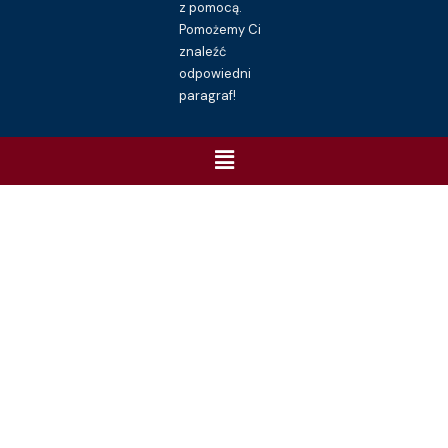
z pomocą.
Pomożemy Ci
znaleźć
odpowiedni
paragraf!
Menu