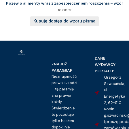
Pozew o alimenty wraz z zabezpieczeniem roszczenia – wzór
16.00
zł
Kupuję dostęp do wzoru pisma
DANE
ZNAJDŹ
WYDAWCY
PARAGRAF
PORTALU:
Nieznajomość
Grzegorz
prawa szkodzi
Szwaciński,
– tę paremię
ul.
zna prawie
Energetyka
każdy.
2, 62-510
Stwierdzenie
Konin
to pozostaje
g.szwacinsk
tylko hasłem
(proszę pod
dopóki nie
zamówienia, 