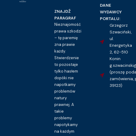
DANE
ZNAJDŹ
WYDAWCY
PARAGRAF
PORTALU:
Nieznajomość
Grzegorz
prawa szkodzi
Szwaciński,
– tę paremię
ul.
zna prawie
Energetyka
każdy.
2, 62-510
Stwierdzenie
Konin
to pozostaje
g.szwacinsk
tylko hasłem
(proszę pod
dopóki nie
zamówienia, 
napotkamy
39123)
problemów
natury
prawnej. A
takie
problemy
napotykamy
na każdym