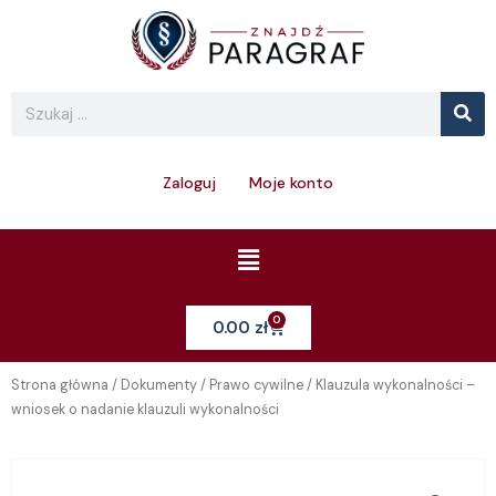
Skip
to
content
Se
Search
Zaloguj
Moje konto
Menu
0
Cart
0.00
zł
Strona główna
/
Dokumenty
/
Prawo cywilne
/ Klauzula wykonalności –
wniosek o nadanie klauzuli wykonalności