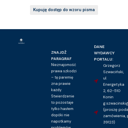
Kupuję dostęp do wzoru pisma
DANE
ZNAJDŹ
WYDAWCY
PARAGRAF
PORTALU:
Nieznajomość
Grzegorz
prawa szkodzi
Szwaciński,
– tę paremię
ul.
zna prawie
Energetyka
każdy.
2, 62-510
Stwierdzenie
Konin
to pozostaje
g.szwacinsk
tylko hasłem
(proszę pod
dopóki nie
zamówienia, 
napotkamy
39123)
problemów