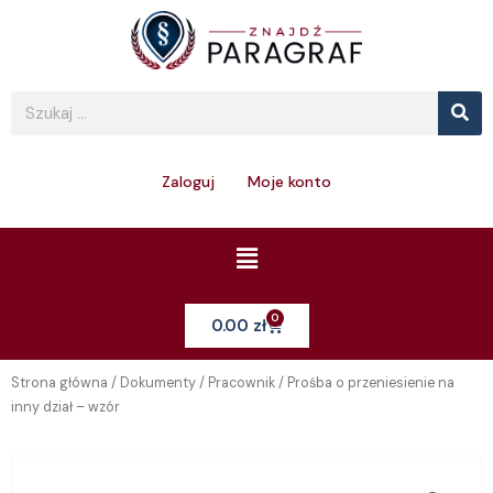
Skip
to
content
Se
Search
Zaloguj
Moje konto
Menu
0
Cart
0.00
zł
Strona główna
/
Dokumenty
/
Pracownik
/ Prośba o przeniesienie na
inny dział – wzór