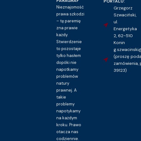
PARAGRAF
PORTALU:
Nieznajomość
Grzegorz
Kupuję dostęp do wzoru pisma
prawa szkodzi
Szwaciński,
– tę paremię
ul.
zna prawie
Energetyka
każdy.
2, 62-510
Stwierdzenie
Konin
to pozostaje
g.szwacinsk
tylko hasłem
(proszę pod
dopóki nie
zamówienia, 
napotkamy
39123)
problemów
natury
prawnej. A
takie
problemy
napotykamy
na każdym
kroku. Prawo
otacza nas
codziennie.