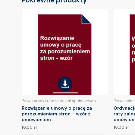
Pokrewne produkty
Prawo pracy i ubezpieczeń społecznych
Prawo admi
Rozwiązanie umowy o pracę za
Ordynacj
porozumieniem stron – wzór z
raty zale
omówieniem
omówien
16.00
zł
16.00
zł