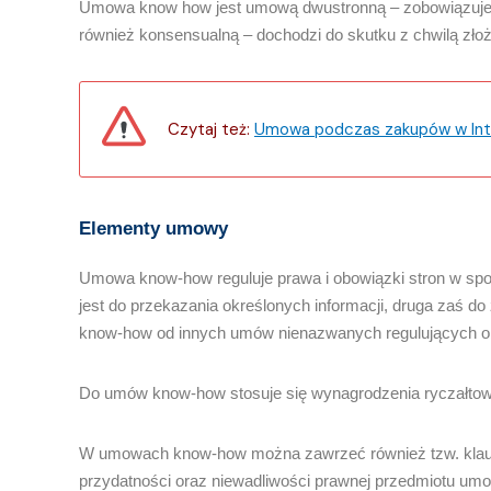
Umowa know how jest umową dwustronną – zobowiązuje on
również konsensualną – dochodzi do skutku z chwilą zło
Czytaj też:
Umowa podczas zakupów w Inte
Elementy umowy
Umowa know-how reguluje prawa i obowiązki stron w spos
jest do przekazania określonych informacji, druga zaś d
know-how od innych umów nienazwanych regulujących ob
Do umów know-how stosuje się wynagrodzenia ryczałtowe
W umowach know-how można zawrzeć również tzw. klauzul
przydatności oraz niewadliwości prawnej przedmiotu um