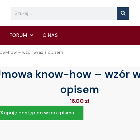
Searc
Search
FORUM
O NAS
ow-how – wzór wraz z opisem
mowa know-how – wzór w
opisem
16.00
zł
Kupuję dostęp do wzoru pisma