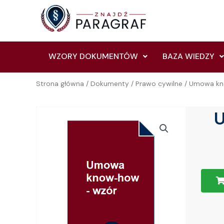
Skip
to
content
WZORY DOKUMENTÓW
BAZA WIEDZY
Strona główna
/
Dokumenty
/
Prawo cywilne
/ Umowa kn
U