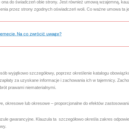
a do świadczeń obie strony. Jest również umową wzajemną, kauzaln
żenia przez strony zgodnych oświadczeń woli. Co ważne umowa ta je
rnecie. Na co zwrócić uwagę?
ób wyjątkowo szczegółowy, poprzez określenie katalogu obowiązków 
o zapłaty za uzyskane informacje i zachowania ich w tajemnicy. Zac
rót prawami niematerialnymi.
, okresowe lub okresowe – proporcjonalne do efektów zastosowania
e gwarancyjne. Klauzula ta szczegółowo określa zakres odpowiedzi
owy.