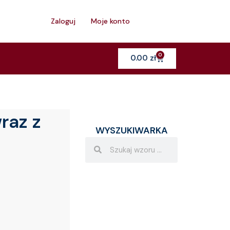
h
Zaloguj
Moje konto
0
Cart
0.00
zł
raz z
WYSZUKIWARKA
Search
Search