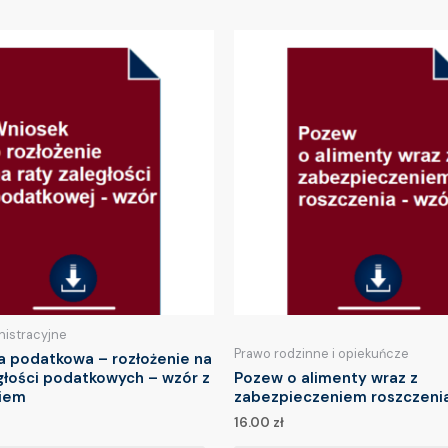
nistracyjne
Prawo rodzinne i opiekuńcze
a podatkowa – rozłożenie na
głości podatkowych – wzór z
Pozew o alimenty wraz z
iem
zabezpieczeniem roszczeni
16.00
zł