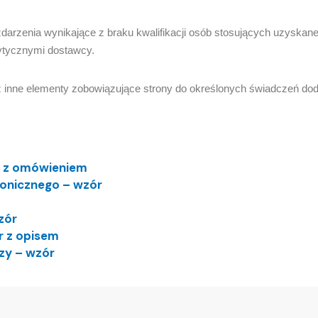
arzenia wynikające z braku kwalifikacji osób stosujących uzyskane
ytycznymi dostawcy.
inne elementy zobowiązujące strony do określonych świadczeń doda
 z omówieniem
ronicznego – wzór
zór
r z opisem
dzy – wzór