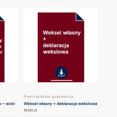
Prawo handlowe i gospodarcze
a – wzór
Weksel własny + deklaracja wekslowa
16.00
zł