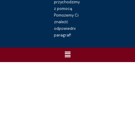
przychodzimy
z pomocą.
Pomożemy Ci
znaleźć
odpowiedni
paragraf!
Menu