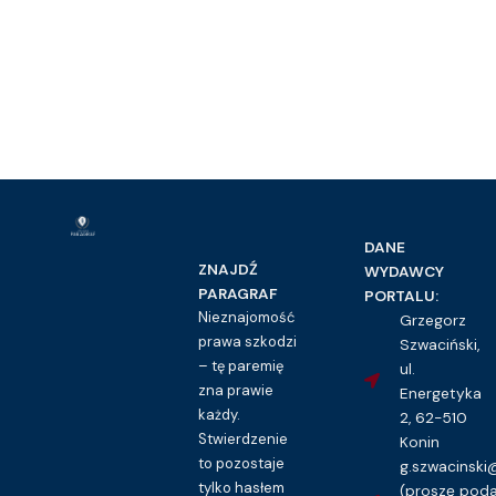
DANE
ZNAJDŹ
WYDAWCY
PARAGRAF
PORTALU:
Nieznajomość
Grzegorz
prawa szkodzi
Szwaciński,
– tę paremię
ul.
zna prawie
Energetyka
każdy.
2, 62-510
Stwierdzenie
Konin
to pozostaje
g.szwacinsk
tylko hasłem
(proszę pod