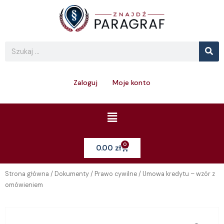
Skip
to
content
Se
Search
Zaloguj
Moje konto
Menu
0
Cart
0.00
zł
Strona główna
/
Dokumenty
/
Prawo cywilne
/ Umowa kredytu – wzór z
omówieniem