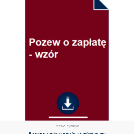
Prawo cywilne
Pozew o zapłatę – wzór z omówieniem