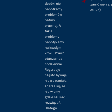
dopóki nie
zamówienia, 
napotkamy
39123)
problemów
natury
prawnej. A
takie
problemy
napotykamy
na każdym
kroku. Prawo
otacza nas
codziennie.
Regulacje
często bywają
niezrozumiałe,
zdarza się, że
nie wiemy
gdzie szukać
rozwiązań.
Dlatego