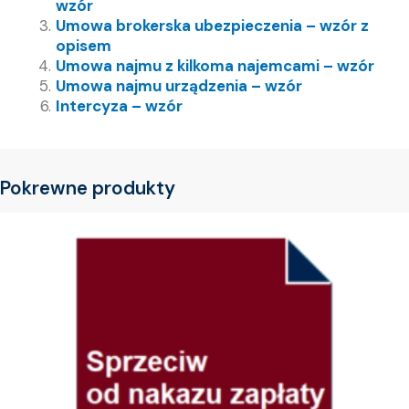
wzór
Umowa brokerska ubezpieczenia – wzór z
opisem
Umowa najmu z kilkoma najemcami – wzór
Umowa najmu urządzenia – wzór
Intercyza – wzór
Pokrewne produkty