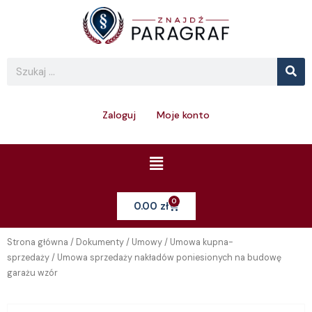
Skip
to
content
Se
Search
Zaloguj
Moje konto
Menu
0
Cart
0.00
zł
Strona główna
/
Dokumenty
/
Umowy
/
Umowa kupna-
sprzedaży
/ Umowa sprzedaży nakładów poniesionych na budowę
garażu wzór