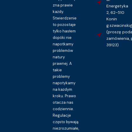
zna prawie
Energetyka
każdy.
2, 62-510
Stwierdzenie
Konin
to pozostaje
g.szwacinsk
Prawo pracy i ubezpieczeń społecznych
tylko hasłem
(proszę pod
Wyjazd służbowy – wzór polecenia
dopóki nie
zamówienia, 
napotkamy
16.00
zł
39123)
problemów
Kupuję dostęp do wzoru pisma
natury
prawnej. A
takie
problemy
napotykamy
na każdym
kroku. Prawo
otacza nas
codziennie.
Regulacje
często bywają
niezrozumiałe,