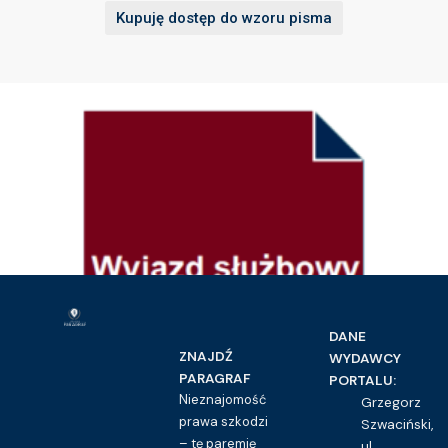
Kupuję dostęp do wzoru pisma
DANE
ZNAJDŹ
WYDAWCY
PARAGRAF
PORTALU:
Nieznajomość
Grzegorz
prawa szkodzi
Szwaciński,
– tę paremię
ul.