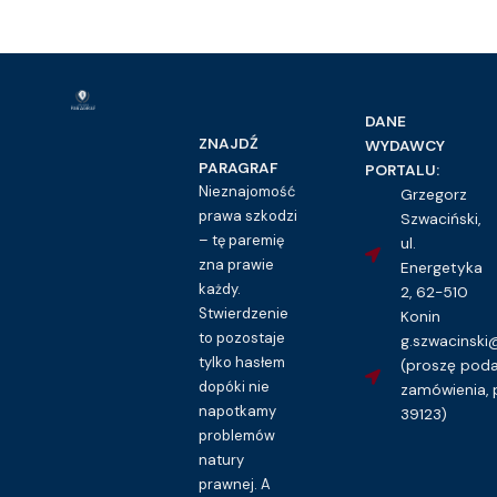
DANE
ZNAJDŹ
WYDAWCY
PARAGRAF
PORTALU:
Nieznajomość
Grzegorz
prawa szkodzi
Szwaciński,
– tę paremię
ul.
zna prawie
Energetyka
każdy.
2, 62-510
Stwierdzenie
Konin
to pozostaje
g.szwacinsk
tylko hasłem
(proszę pod
dopóki nie
zamówienia, 
napotkamy
39123)
problemów
natury
prawnej. A