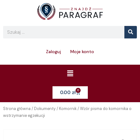
Skip
to
content
Se
Search
Zaloguj
Moje konto
Menu
0
Cart
0.00
zł
Strona główna
/
Dokumenty
/
Komornik
/ Wzór pisma do komornika o
wstrzymanie egzekucji