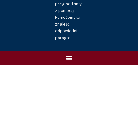
przychodzimy
z pomocą.
Pomożemy Ci
znaleźć
odpowiedni
paragraf!
Menu