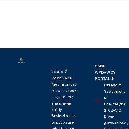
DANE
ZNAJDŹ
WYDAWCY
PARAGRAF
PORTALU:
Nieznajomość
Grzegorz
prawa szkodzi
Szwaciński,
– tę paremię
ul.
zna prawie
Energetyka
każdy.
2, 62-510
Stwierdzenie
Konin
to pozostaje
g.szwacinsk
tylko hasłem