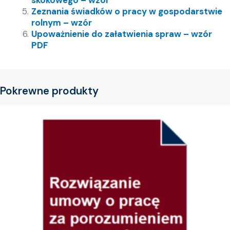
Zeznania świadków o pracy w gospodarstwie
rolnym – wzór
Upoważnienie do załatwienia spraw – wzór
PDF
Pokrewne produkty