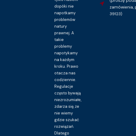
(proszę pod
dopóki nie
zamówienia, 
napotkamy
39123)
problemów
natury
prawnej. A
takie
problemy
napotykamy
na każdym
kroku. Prawo
otacza nas
codziennie.
Regulacje
często bywają
niezrozumiałe,
zdarza się, że
nie wiemy
gdzie szukać
rozwiązań.
Dlatego