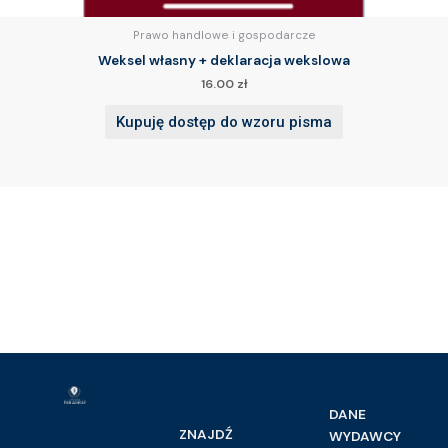
Prawo handlowe i gospodarcze
Weksel własny + deklaracja wekslowa
16.00
zł
Kupuję dostęp do wzoru pisma
DANE
ZNAJDŹ
WYDAWCY