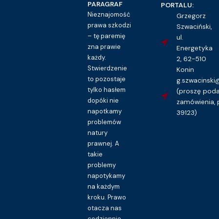
PARAGRAF
PORTALU:
Nieznajomość
Grzegorz
prawa szkodzi
Szwaciński,
– tę paremię
ul.
zna prawie
Energetyka
każdy.
2, 62-510
Stwierdzenie
Konin
to pozostaje
g.szwacinsk
tylko hasłem
(proszę pod
dopóki nie
zamówienia, 
napotkamy
39123)
problemów
natury
prawnej. A
takie
problemy
napotykamy
na każdym
kroku. Prawo
otacza nas
codziennie.