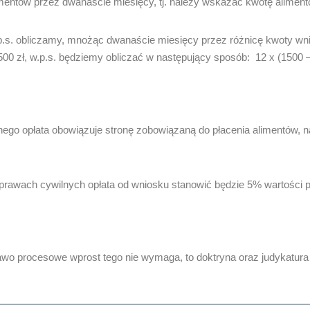
ntów przez dwanaście miesięcy, tj. należy wskazać kwotę alimentó
p.s. obliczamy, mnożąc dwanaście miesięcy przez różnicę kwoty wn
00 zł, w.p.s. będziemy obliczać w następujący sposób: 12 x (1500 –
o opłata obowiązuje stronę zobowiązaną do płacenia alimentów, nato
sprawach cywilnych opłata od wniosku stanowić będzie 5% wartości 
wo procesowe wprost tego nie wymaga, to doktryna oraz judykatura 