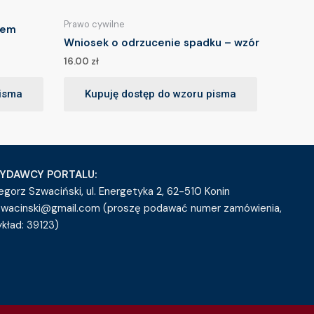
Prawo cywilne
iem
Wniosek o odrzucenie spadku – wzór
16.00
zł
pisma
Kupuję dostęp do wzoru pisma
YDAWCY PORTALU:
egorz Szwaciński, ul. Energetyka 2, 62-510 Konin
zwacinski@gmail.com (proszę podawać numer zamówienia,
ykład: 39123)