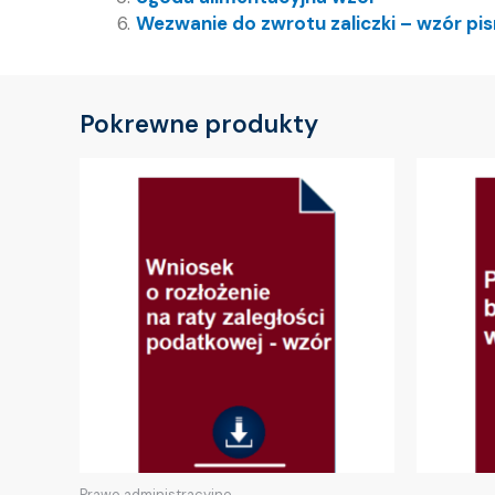
Wezwanie do zwrotu zaliczki – wzór pi
Pokrewne produkty
Prawo administracyjne