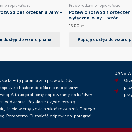
inne i opiekuńcze
Prawo rodzinne i opiekuńcze
rozwód bez orzekania winy –
Pozew o rozwód z orzeczen
wyłącznej winy – wzór
16.00
zł
ę dostęp do wzoru pisma
Kupuję dostęp do wzoru 
DANE W
Grz
kodzi – tę paremię zna prawie każdy.
g.s
taje tylko hasłem dopóki nie napotkamy
prz
wnej. A takie problemy napotykamy na każdym
as codziennie. Regulacje często bywają
się, że nie wiemy gdzie szukać rozwiązań. Dlatego
ą. Pomożemy Ci znaleźć odpowiedni paragraf!