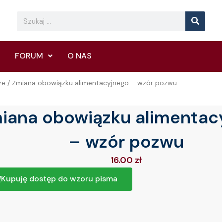
Searc
Search
FORUM
O NAS
ze
/ Zmiana obowiązku alimentacyjnego – wzór pozwu
iana obowiązku alimentac
– wzór pozwu
16.00
zł
Kupuję dostęp do wzoru pisma