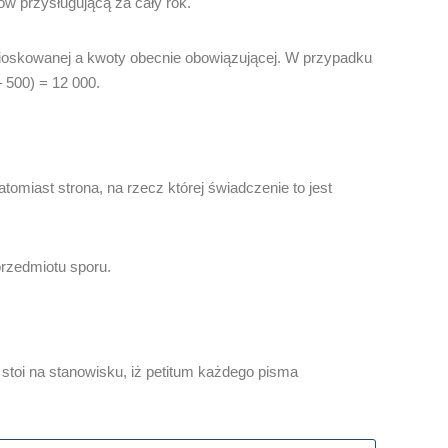
w przysługującą za cały rok.
ioskowanej a kwoty obecnie obowiązującej. W przypadku
 500) = 12 000.
miast strona, na rzecz której świadczenie to jest
przedmiotu sporu.
stoi na stanowisku, iż petitum każdego pisma