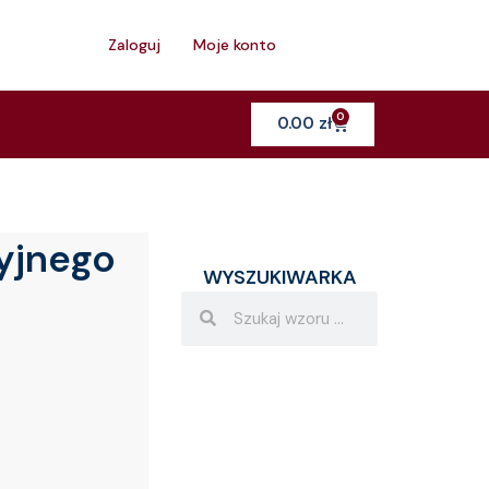
h
Zaloguj
Moje konto
0
Cart
0.00
zł
yjnego
WYSZUKIWARKA
Search
Search