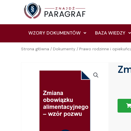
Skip
to
content
WZORY DOKUMENTÓW
BAZA WIEDZY
Strona główna
/
Dokumenty
/
Prawo rodzinne i opiekuńc
Zm