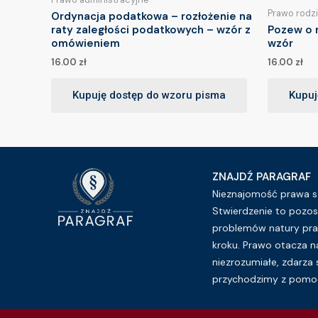
Prawo rodz
Ordynacja podatkowa – rozłożenie na
raty zaległości podatkowych – wzór z
Pozew o 
omówieniem
wzór
16.00
zł
16.00
zł
Kupuję dostęp do wzoru pisma
Kupuj
ZNAJDŹ PARAGRAF
Nieznajomość prawa sz
Stwierdzenie to pozos
problemów natury pra
kroku. Prawo otacza n
niezrozumiałe, zdarza 
przychodzimy z pomoc