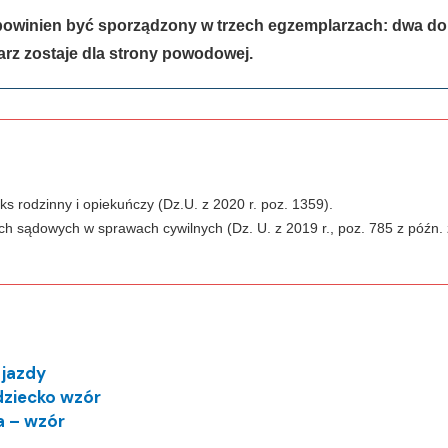
 powinien być sporządzony w trzech egzemplarzach: dwa dor
arz zostaje dla strony powodowej.
ks rodzinny i opiekuńczy (Dz.U. z 2020 r. poz. 1359).
ach sądowych w sprawach cywilnych (Dz. U. z 2019 r., poz. 785 z późn. 
 jazdy
dziecko wzór
a – wzór