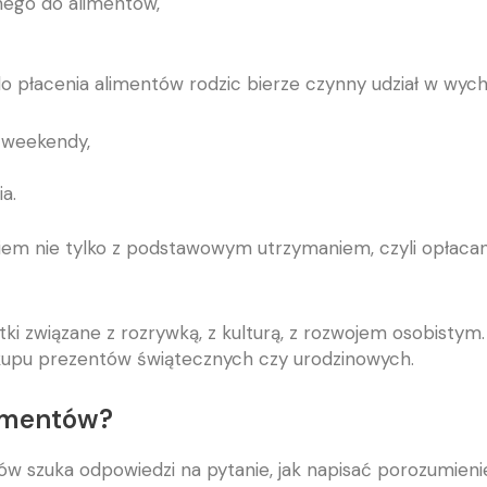
nego do alimentów,
 płacenia alimentów rodzic bierze czynny udział w wychow
 weekendy,
a.
iem nie tylko z podstawowym utrzymaniem, czyli opłaca
tki związane z rozrywką, z kulturą, z rozwojem osobist
zakupu prezentów świątecznych czy urodzinowych.
limentów?
ców szuka odpowiedzi na pytanie, jak napisać porozumien