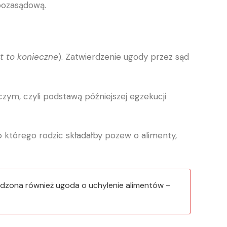
pozasądową.
st to konieczne
). Zatwierdzenie ugody przez sąd
ym, czyli podstawą późniejszej egzekucji
 którego rodzic składałby pozew o alimenty,
rdzona również ugoda o uchylenie alimentów –