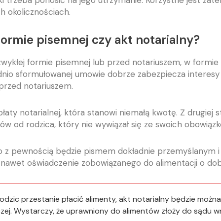
i trzeba ponosić na jego utrzymanie. Korzystne jest zate
 okolicznościach.
ormie pisemnej czy akt notarialny?
kłej formie pisemnej lub przed notariuszem, w formie a
dnio sformułowanej umowie dobrze zabezpiecza interesy o
 przed notariuszem.
płaty notarialnej, która stanowi niemałą kwotę. Z drugiej
ów od rodzica, który nie wywiązał się ze swoich obowiązk
go z pewnością będzie pismem dokładnie przemyślanym 
 a nawet oświadczenie zobowiązanego do alimentacji o do
rodzic przestanie płacić alimenty, akt notarialny będzie moż
ej. Wystarczy, że uprawniony do alimentów złoży do sądu wni