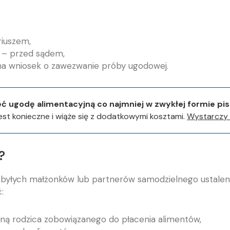
riuszem,
 – przed sądem,
a wniosek o zawezwanie próby ugodowej.
eć ugodę alimentacyjną co najmniej w zwykłej formie pi
jest konieczne i wiąże się z dodatkowymi kosztami.
Wystarczy 
?
yłych małżonków lub partnerów samodzielnego ustaleni
:
lną rodzica zobowiązanego do płacenia alimentów,