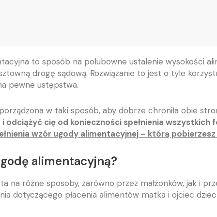
tacyjna to sposób na polubowne ustalenie wysokości alim
ztowną drogę sądową. Rozwiązanie to jest o tyle korzystn
na pewne ustępstwa.
porządzona w taki sposób, aby dobrze chroniła obie str
 i odciążyć cię od konieczności spełnienia wszystki
nienia wzór ugody alimentacyjnej – którą pobierzesz
ugodę alimentacyjną?
a na różne sposoby, zarówno przez małżonków, jak i pr
enia dotyczącego płacenia alimentów matka i ojciec dzie