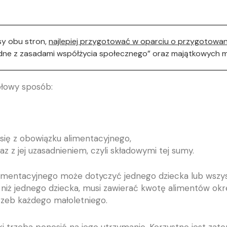
sy obu stron,
najlepiej przygotować w oparciu o przygotowan
dne z zasadami współżycia społecznego” oraz majątkowych m
łowy sposób:
się z obowiązku alimentacyjnego,
 z jej uzasadnieniem, czyli składowymi tej sumy.
entacyjnego może dotyczyć jednego dziecka lub wszystkic
niż jednego dziecka, musi zawierać kwotę alimentów okr
rzeb każdego małoletniego.