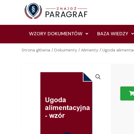
Skip
to
content
WZORY DOKUMENTÓW
BAZA WIEDZY
Strona główna
/
Dokumenty
/
Alimenty
/ Ugoda alimenta