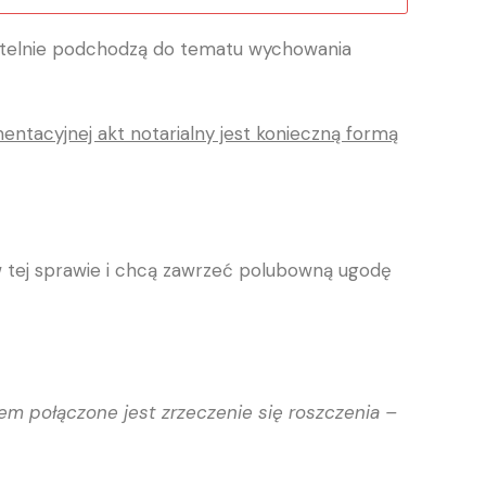
rzetelnie podchodzą do tematu wychowania
entacyjnej akt notarialny jest konieczną formą
ę w tej sprawie i chcą zawrzeć polubowną ugodę
em połączone jest zrzeczenie się roszczenia –