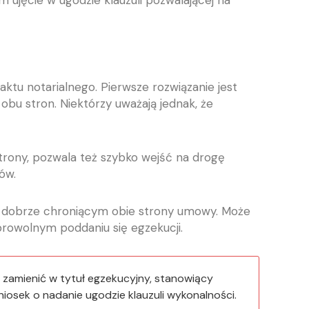
m ujęcie w ugodzie klauzuli pozwalającej na
ktu notarialnego. Pierwsze rozwiązanie jest
bu stron. Niektórzy uważają jednak, że
 strony, pozwala też szybko wejść na drogę
ów.
i dobrze chroniącym obie strony umowy. Może
browolnym poddaniu się egzekucji.
na zamienić w tytuł egzekucyjny, stanowiący
osek o nadanie ugodzie klauzuli wykonalności.