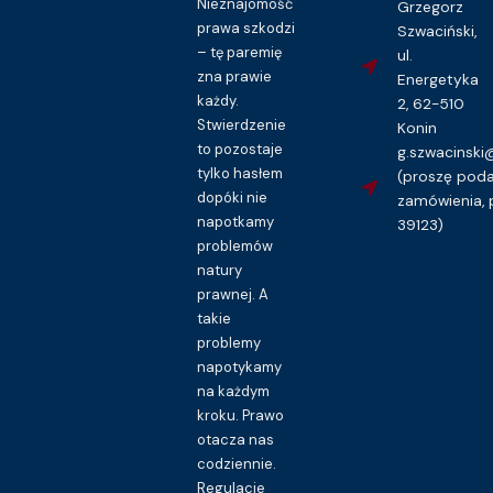
Nieznajomość
Grzegorz
prawa szkodzi
Szwaciński,
– tę paremię
ul.
zna prawie
Energetyka
każdy.
2, 62-510
Stwierdzenie
Konin
to pozostaje
g.szwacinsk
tylko hasłem
(proszę pod
dopóki nie
zamówienia, 
napotkamy
39123)
problemów
natury
prawnej. A
takie
problemy
napotykamy
na każdym
kroku. Prawo
otacza nas
codziennie.
Regulacje