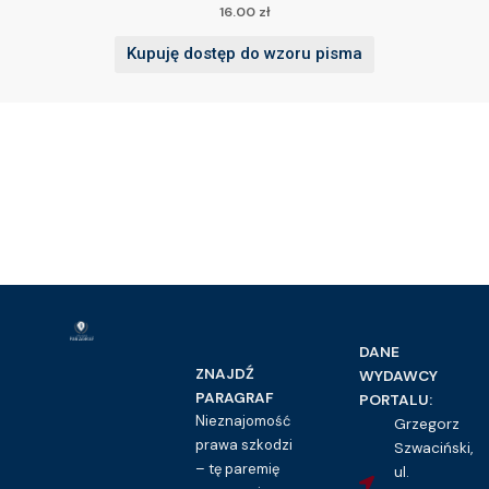
16.00
zł
Kupuję dostęp do wzoru pisma
DANE
ZNAJDŹ
WYDAWCY
PARAGRAF
PORTALU:
Nieznajomość
Grzegorz
prawa szkodzi
Szwaciński,
– tę paremię
ul.