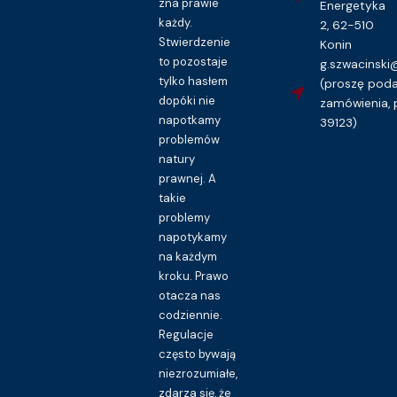
zna prawie
Energetyka
każdy.
2, 62-510
Stwierdzenie
Konin
to pozostaje
g.szwacinsk
tylko hasłem
(proszę pod
dopóki nie
zamówienia, 
napotkamy
39123)
problemów
natury
prawnej. A
takie
problemy
napotykamy
na każdym
kroku. Prawo
otacza nas
codziennie.
Regulacje
często bywają
niezrozumiałe,
zdarza się, że