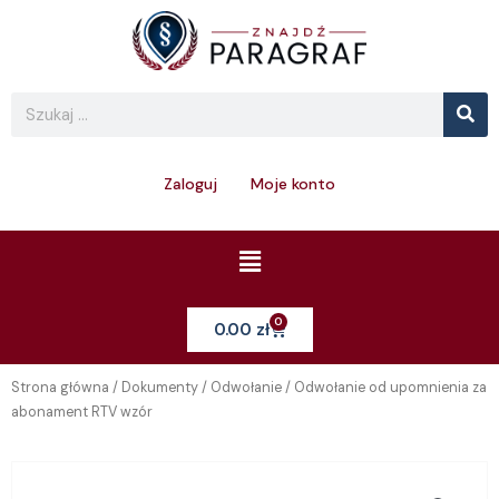
Skip
to
content
Se
Search
Zaloguj
Moje konto
Menu
0
Cart
0.00
zł
Strona główna
/
Dokumenty
/
Odwołanie
/ Odwołanie od upomnienia za
abonament RTV wzór