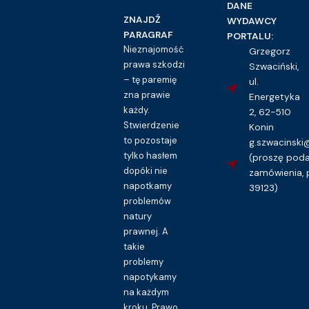
DANE
ZNAJDŹ
WYDAWCY
PARAGRAF
PORTALU:
Nieznajomość
Grzegorz
prawa szkodzi
Szwaciński,
– tę paremię
ul.
zna prawie
Energetyka
każdy.
2, 62-510
Stwierdzenie
Konin
to pozostaje
g.szwacinsk
tylko hasłem
(proszę pod
dopóki nie
zamówienia, 
napotkamy
39123)
problemów
natury
prawnej. A
takie
problemy
napotykamy
na każdym
kroku. Prawo