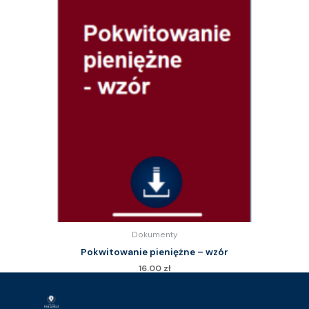
Dokumenty
Pokwitowanie pieniężne – wzór
16.00
zł
Kupuję dostęp do wzoru pisma