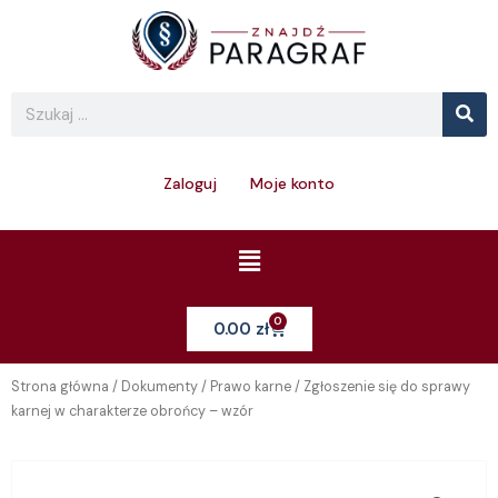
Skip
to
content
Se
Search
Zaloguj
Moje konto
Menu
0
Cart
0.00
zł
Strona główna
/
Dokumenty
/
Prawo karne
/ Zgłoszenie się do sprawy
karnej w charakterze obrońcy – wzór