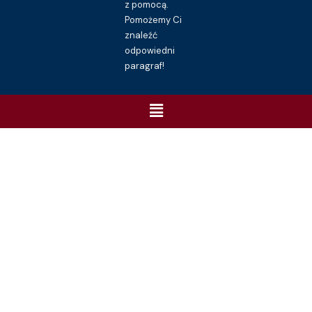
z pomocą.
Pomożemy Ci
znaleźć
odpowiedni
paragraf!
Menu