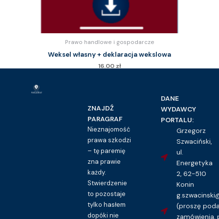
Prawo handlowe i gospodarcze
Weksel własny + deklaracja wekslowa
16.00
zł
Kupuję dostęp do wzoru pisma
DANE
ZNAJDŹ
WYDAWCY
PARAGRAF
PORTALU:
Nieznajomość
Grzegorz
prawa szkodzi
Szwaciński,
– tę paremię
ul.
zna prawie
Energetyka
każdy.
2, 62-510
Stwierdzenie
Konin
to pozostaje
g.szwacinsk
tylko hasłem
(proszę pod
dopóki nie
zamówienia, 